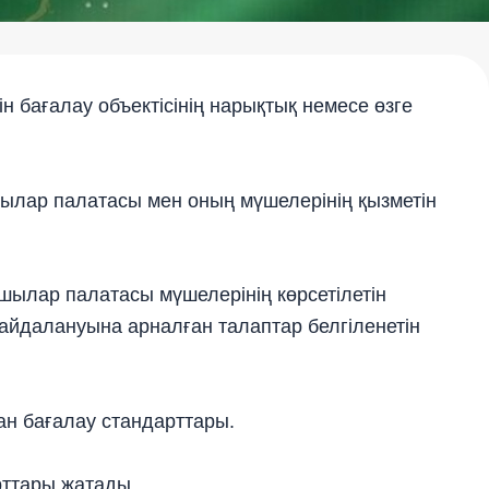
ін бағалау объектісінің нарықтық немесе өзге
шылар палатасы мен оның мүшелерінің қызметін
шылар палатасы мүшелерінің көрсетілетін
айдалануына арналған талаптар белгіленетін
ан бағалау стандарттары.
рттары жатады.