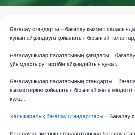
Бағалау стандарты – бағалау қызметi саласындағы
құнын айқындауға қойылатын бірыңғай талаптарды
Бағалаушылар палатасының қағидасы – бағалауш
ұйымдастыру тәртібін айқындайтын құжат.
Бағалаушылар палатасының стандарты – бағалауш
қызметтеріне қойылатын бірыңғай және міндетті
құжат.
Халықаралық бағалау стандарттары
– Бағалау с
Бағалау қызметінің стандарттарына бағалау ст