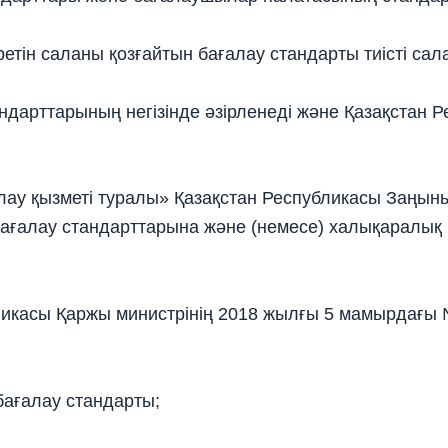
іретін саланы қозғайтын бағалау стандарты тиісті сал
дарттарының негізінде әзірленеді және Қазақстан 
лау қызметі туралы» Қазақстан Республикасы Заңын
 бағалау стандарттарына және (немесе) халықаралық
икасы Қаржы министрінің 2018 жылғы 5 мамырдағы 
ағалау стандарты;