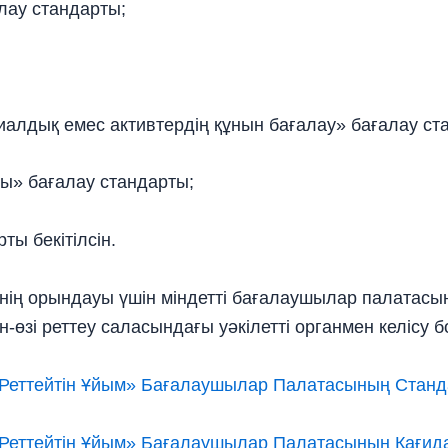
лау стандарты;
риалдық емес активтердiң құнын бағалау» бағалау ст
ғы» бағалау стандарты;
ы бекітілсін.
нің орындауы үшін міндетті бағалаушылар палатасы
н-өзі реттеу саласындағы уәкілетті органмен келісу 
і Реттейтін Ұйым» Бағалаушылар Палатасының Стан
і Реттейтін Ұйым» Бағалаушылар Палатасының Қағи