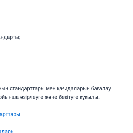
андарты;
ның стандарттары мен қағидаларын бағалау
бойынша әзірлеуге және бекітуге құқылы.
дарттары
далары