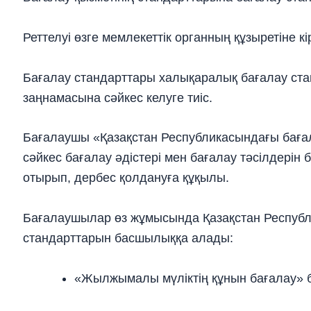
Реттелуі өзге мемлекеттік органның құзыретіне к
Бағалау стандарттары халықаралық бағалау стан
заңнамасына сәйкес келуге тиіс.
Бағалаушы «Қазақстан Республикасындағы баға
сәйкес бағалау әдістері мен бағалау тәсілдерін
отырып, дербес қолдануға құқылы.
Бағалаушылар өз жұмысында Қазақстан Республ
стандарттарын басшылыққа алады:
«Жылжымалы мүліктің құнын бағалау» б