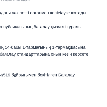
адағы уәкілетті органмен келісілуге жатады.
Республикасының бағалау қызметі туралы
ың 14-бабы 1-тармағының 1-тармақшасына
 бағалау стандарттарына оның көзін көрсете
№519 бұйрығымен бекітілген Бағалау