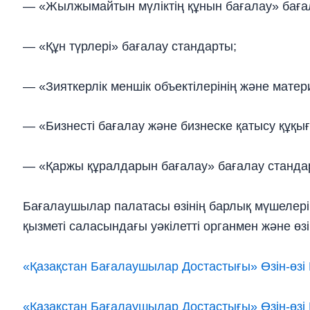
— «Жылжымайтын мүлiктiң құнын бағалау» баға
— «Құн түрлері» бағалау стандарты;
— «Зияткерлiк меншiк объектiлерiнiң және мате
— «Бизнесті бағалау және бизнеске қатысу құқы
— «Қаржы құралдарын бағалау» бағалау стандарт
Бағалаушылар палатасы өзінің барлық мүшелері
қызметі саласындағы уәкілетті органмен және өзі
«Қазақстан Бағалаушылар Достастығы» Өзін-өз
«Қазақстан Бағалаушылар Достастығы» Өзін-өз