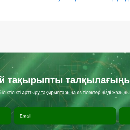
ай тақырыпты талқылағыңы
Біліктілікті арттыру тақырыптарына өз тілектеріңізді жазыңы