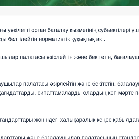
 уәкiлеттi орган бағалау қызметiнің субъектілері үш
 белгілейтін нормативтiк құқықтық акт.
ылар палатасы әзірлейтін және бекітетін, бағалау
ылар палатасы әзірлейтін және бекітетін, бағалау
 қағидаттарды, сипаттамаларды олардың көп мәрте п
тандарттары жөніндегі халықаралық кеңес қабылдағ
андарттары және бағалаушылар палатасының станда