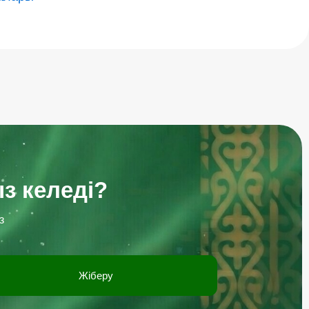
з келеді?
з
Жіберу