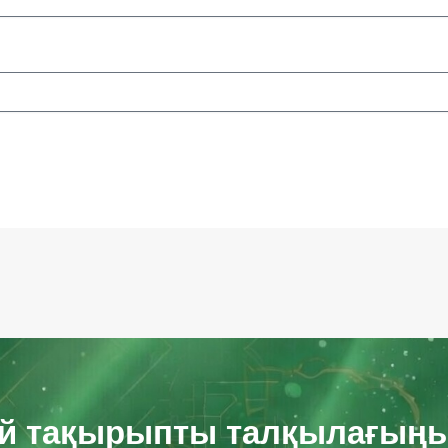
ай тақырыпты талқылағыңы