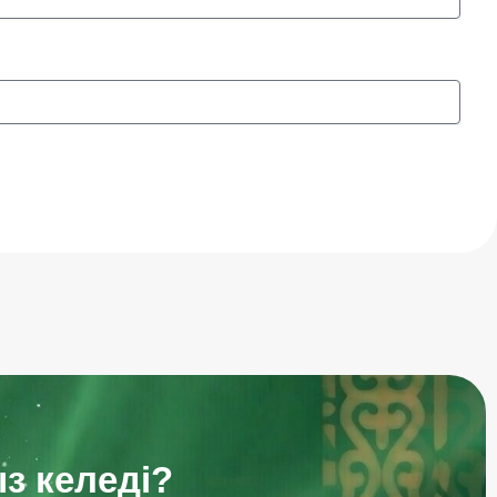
з келеді?