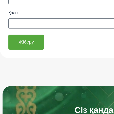
Қолы
Жіберу
Сіз қанд