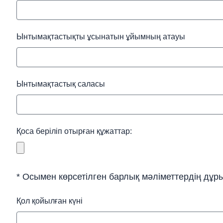
Ынтымақтастықты ұсынатын ұйымның атауы
Ынтымақтастық саласы
Қоса беріліп отырған құжаттар:
* Осымен көрсетілген барлық мәліметтердің дұр
Қол қойылған күні