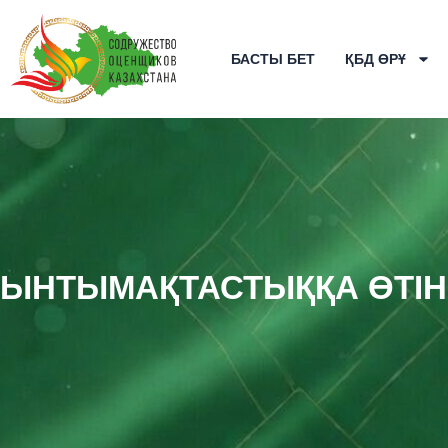
Skip
to
БАСТЫ БЕТ
ҚБД ӨРҰ
content
ЫНТЫМАҚТАСТЫҚҚА ӨТІН